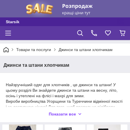
Starsik
Товари та послуги
Джинси та штани хлопчикам
Джинси та штани хлопчикам
Найзручніший одяг для хлопчиків , це джинси та штани! У
цьому розділі Ви знайдете джинси та штани на весну, літо,
осінь і утеплені на флісі і махрі для зими.
Вироби виробництва Угорщини та Туреччини відмінної якості
і за доступною ціною! Для того, щоб правильно підібрати
розмір, вказуйте в коментарі на замовлення зрост дитини
Показати все
зараз, довжину і крок + 5 см запас