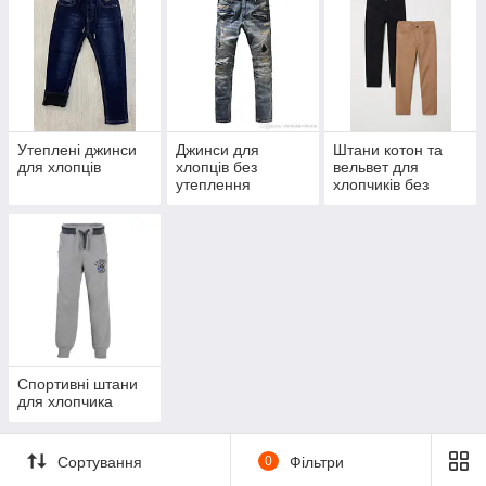
Утеплені джинси
Джинси для
Штани котон та
для хлопців
хлопців без
вельвет для
утеплення
хлопчиків без
утеплення
Спортивні штани
для хлопчика
Сортування
0
Фільтри