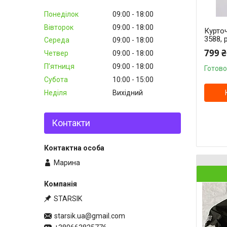
Понеділок
09:00
18:00
Вівторок
09:00
18:00
Курточ
3588, 
Середа
09:00
18:00
799 ₴
Четвер
09:00
18:00
Пʼятниця
09:00
18:00
Готово
Субота
10:00
15:00
Неділя
Вихідний
Контакти
Марина
STARSIK
starsik.ua@gmail.com