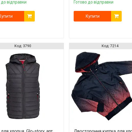
 до відправки
Готово до відправки
Купити
Купити
3790
7214
для хлопця, Glo-story, арт.
Двостороння куртка для хл