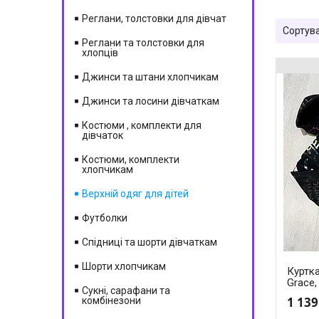
Реглани, толстовки для дівчат
Реглани та толстовки для
хлопців
Джинси та штани хлопчикам
Джинси та лосини дівчаткам
Костюми , комплекти для
дівчаток
Костюми, комплекти
хлопчикам
Верхній одяг для дітей
Футболки
Спідниці та шорти дівчаткам
Шорти хлопчикам
Куртка
Grace,
Сукні, сарафани та
1 139
комбінезони