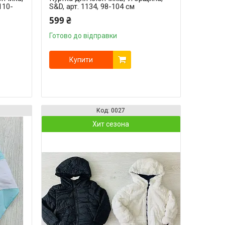
110-
S&D, арт. 1134, 98-104 см
599 ₴
Готово до відправки
Купити
0027
Хит сезона