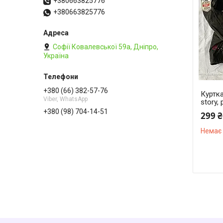
+380663825776
+380663825776
Софії Ковалевської 59а, Дніпро,
Україна
+380 (66) 382-57-76
Куртка
Viber, WhatsApp
story, 
+380 (98) 704-14-51
299 ₴
Немає 