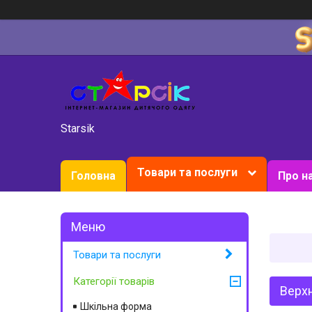
Starsik
Товари та послуги
Головна
Про н
Товари та послуги
Категорії товарів
Верхн
Шкільна форма