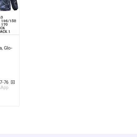
, Glo-
57-76
tsApp