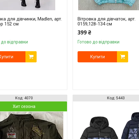
ка для дівчинки, Madlen, арт.
Вітровка для дівчаток, арт.
рр 152 см
0159,128-134 см
399 ₴
 до відправки
Готово до відправки
Купити
Купити
4070
5443
Хит сезона