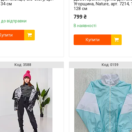
134 см
Угорщина, Nature, арт. 7214, 
128 см
799 ₴
 до відправки
В наявності
Купити
Купити
3588
0159