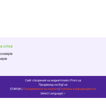
а сітка
розмірів
мірів
Сайт створений на маркетплейсі
Prom.ua
Продавець на Bigl.ua
STARSIK |
Поскаржитися на контент
|
Політика конфіденційності
Select Language
▼