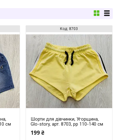
8703
на,
Шорти для дівчинки, Угорщина,
110 см
Glo-story, арт. 8703, рр 110-140 см
199 ₴