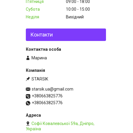
Пʼятниця
09:00
18:00
Субота
10:00
15:00
Неділя
Вихідний
Контакти
Марина
STARSIK
starsik.ua@gmail.com
+380663825776
+380663825776
Софії Ковалевської 59а, Дніпро,
Україна