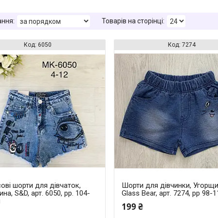
6050
7274
ові шорти для дівчаток,
Шорти для дівчинки, Угорщи
на, S&D, арт. 6050, рр. 104-
Glass Bear, арт. 7274, рр 98-
м
199 ₴