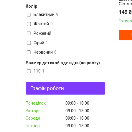
Glo-sto
Колір
149 ₴
Блакитний
9
Готово
Жовтий
9
Рожевий
1
Сірий
1
Червоний
6
Размер детской одежды (по росту)
110
1
Графік роботи
Понеділок
09:00
18:00
Вівторок
09:00
18:00
Середа
09:00
18:00
Четвер
09:00
18:00