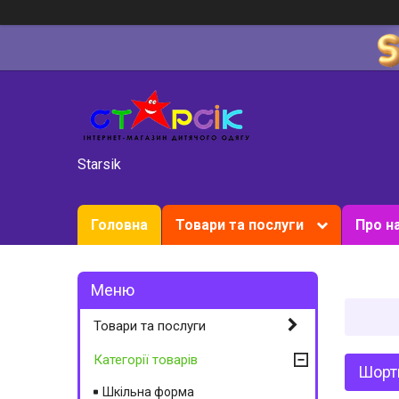
Starsik
Головна
Товари та послуги
Про н
Товари та послуги
Категорії товарів
Шорти
Шкільна форма