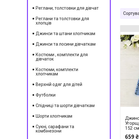
Реглани, толстовки для дівчат
Реглани та толстовки для
хлопців
Джинси та штани хлопчикам
Джинси та лосини дівчаткам
Костюми , комплекти для
дівчаток
Костюми, комплекти
хлопчикам
Верхній одяг для дітей
Футболки
Спідниці та шорти дівчаткам
Шорти хлопчикам
Джинс
Угорщи
Сукні, сарафани та
152 с
комбінезони
659 ₴