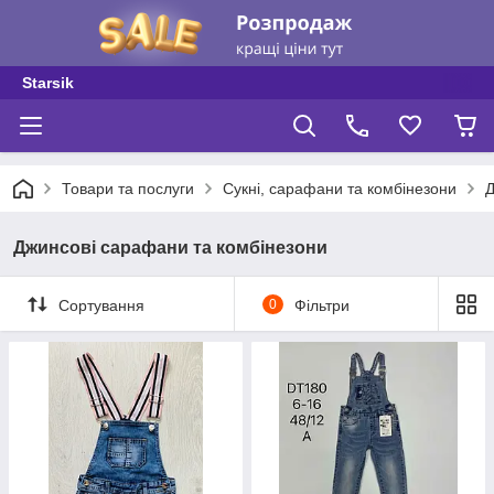
Starsik
Товари та послуги
Сукні, сарафани та комбінезони
Д
Джинсові сарафани та комбінезони
Сортування
0
Фільтри