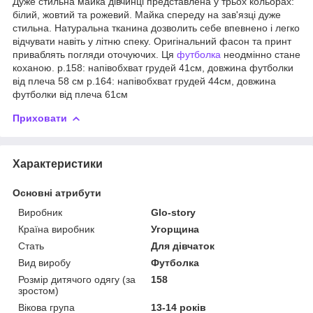
Дуже стильна майка дівчинці представлена ​​у трьох кольорах:
білий, жовтий та рожевий. Майка спереду на зав'язці дуже
стильна. Натуральна тканина дозволить себе впевнено і легко
відчувати навіть у літню спеку. Оригінальний фасон та принт
приваблять погляди оточуючих. Ця
футболка
неодмінно стане
коханою. р.158: напівобхват грудей 41см, довжина футболки
від плеча 58 см р.164: напівобхват грудей 44см, довжина
футболки від плеча 61см
Приховати
Характеристики
Основні атрибути
Виробник
Glo-story
Країна виробник
Угорщина
Стать
Для дівчаток
Вид виробу
Футболка
Розмір дитячого одягу (за
158
зростом)
Вікова група
13-14 років