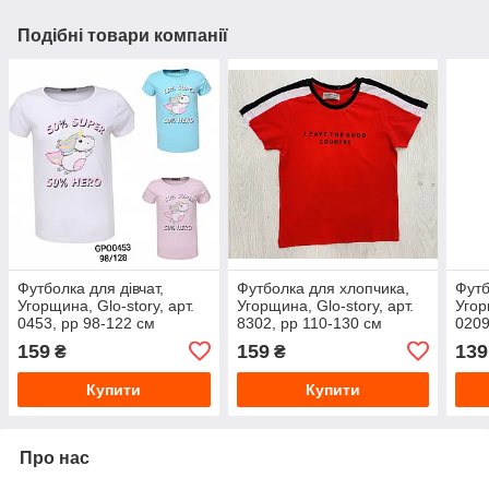
Подібні товари компанії
Футболка для дівчат,
Футболка для хлопчика,
Футб
Угорщина, Glo-story, арт.
Угорщина, Glo-story, арт.
Угор
0453, рр 98-122 см
8302, рр 110-130 см
0209
159
159
139
₴
₴
Купити
Купити
Про нас