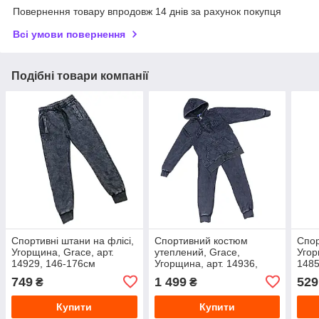
Повернення товару впродовж 14 днів за рахунок покупця
Всі умови повернення
Подібні товари компанії
Спортивні штани на флісі,
Спортивний костюм
Спор
Угорщина, Grace, арт.
утеплений, Grace,
Угор
14929, 146-176см
Угорщина, арт. 14936,
1485
152-176 см
749
1 499
529
₴
₴
Купити
Купити